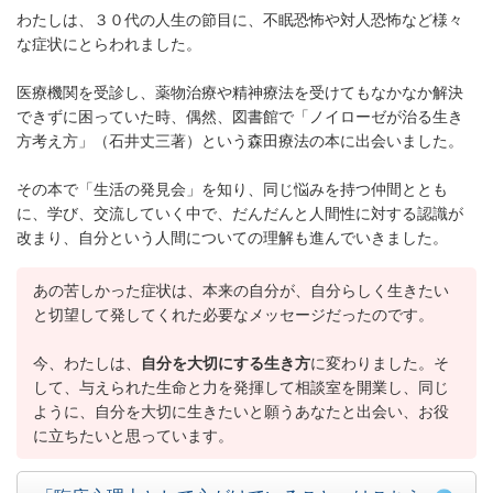
わたしは、３０代の人生の節目に、不眠恐怖や対人恐怖など様々
な症状にとらわれました。
医療機関を受診し、薬物治療や精神療法を受けてもなかなか解決
できずに困っていた時、偶然、図書館で「ノイローゼが治る生き
方考え方」（石井丈三著）という森田療法の本に出会いました。
その本で「生活の発見会」を知り、同じ悩みを持つ仲間ととも
に、学び、交流していく中で、だんだんと人間性に対する認識が
改まり、自分という人間についての理解も進んでいきました。
あの苦しかった症状は、本来の自分が、自分らしく生きたい
と切望して発してくれた必要なメッセージだったのです。
今、わたしは、
自分を大切にする生き方
に変わりました。そ
して、与えられた生命と力を発揮して相談室を開業し、同じ
ように、自分を大切に生きたいと願うあなたと出会い、お役
に立ちたいと思っています。