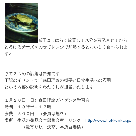
煮干はしばらく放置して水分を蒸発させてから
とろけるチーズをのせてレンジで加熱するとおいしく食べられま
す♪
さて２つめの話題は告知です
下記のイベントで「森田理論の概要と日常生活への応用
という内容の説明をわたくしが担当いたします
１月２８日（日）森田理論ガイダンス学習会
時間 １３時半～１７時
会費 ５００円 （会員は無料）
場所 生活の発見会本部集会室 リンク
http://www.hakkenkai.jp/
（最寄り駅：浅草、本所吾妻橋）