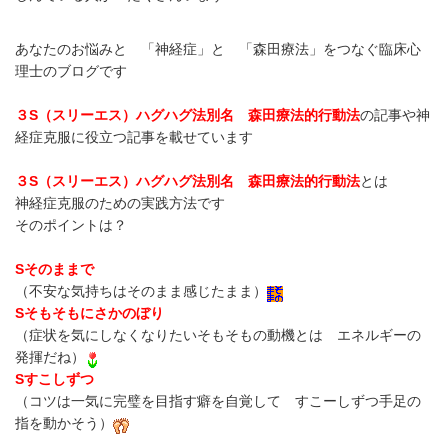
あなたのお悩みと 「神経症」と 「森田療法」をつなぐ臨床心
理士のブログです
３S（スリーエス）ハグハグ法
別名 森田療法的行動法
の記事や神
経症克服に役立つ記事を載せています
３S（スリーエス）ハグハグ法
別名 森田療法的行動法
とは
神経症克服のための実践方法です
そのポイントは？
S
そのままで
（不安な気持ちはそのまま感じたまま）
S
そもそもにさかのぼり
（症状を気にしなくなりたいそもそもの動機とは エネルギーの
発揮だね）
S
すこしずつ
（コツは一気に完璧を目指す癖を自覚して すこーしずつ手足の
指を動かそう）