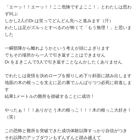
「エーッ！！エーッ！！ここ危険ですよここ！」とわたしは思わ
ず叫ぶ
しかし2人のDr.は笑ってどんどん先へと進みます（汗）
わたしは足がズルッとすべるのが怖くて「もう無理！」と思いま
した
一瞬部隊から離れようかという考えが頭によぎります
でもその場所から一人で引き返すことはできません
Dr.をまきこんで3人で引き返すことなんかしたくありません
でわたしは覚悟を決めロープを握りしめ下り斜面に踏み出します
地面の木の根っこを支えに足の裏でふんばりつつ必死に前進しま
す
結果1メートルの難所を踏破することに成功！
やったぁ！！！ありがとう木の根っこ！！！木の根っこ大好き！
（笑）
この恐怖と難所を突破できた成功体験以降すっかり自信がつき
それ以降のアップダウンもずんずんと踏み越えて