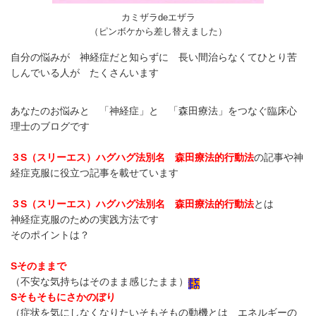
カミザラdeエザラ
（ピンボケから差し替えました）
自分の悩みが 神経症だと知らずに 長い間治らなくてひとり苦
しんでいる人が たくさんいます
あなたのお悩みと 「神経症」と 「森田療法」をつなぐ臨床心
理士のブログです
３S（スリーエス）ハグハグ法
別名 森田療法的行動法
の記事や神
経症克服に役立つ記事を載せています
３S（スリーエス）ハグハグ法
別名 森田療法的行動法
とは
神経症克服のための実践方法です
そのポイントは？
S
そのままで
（不安な気持ちはそのまま感じたまま）
S
そもそもにさかのぼり
（症状を気にしなくなりたいそもそもの動機とは エネルギーの