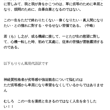
に苦しみて、我と我が身をかこつのは、單に劣等のために卑屈と
なり、煩悶のために、自暴自棄となるのではない。
この一生をただで終わりたくない・偉くなりたい・眞人間になり
たい・との憧れに對する・やるせない苦惱である。（中略）
若（も）し之が、或る機縁に接して、一とたび生の慾望に對し
て、心機一転した時、初めて其處に、従来の苦惱が雲散霧消する
のである。
以下もりりん風現代語訳です
神経質性格者が劣等感や強迫観念について悩むのは
ただ劣等感から卑屈になり希望をなくしているからではありませ
ん
むしろ この一生を漫然と生きるのではなく人生を全うした
い！！