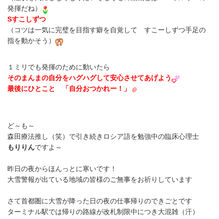
発揮だね）
S
すこしずつ
（コツは一気に完璧を目指す癖を自覚して すこーしずつ手足の
指を動かそう）
１ミリでも発揮のために動いたら
そのまんまの自分をハグハグして安心させてあげよう
最後にひとこと 「自分おつかれー！」
ど～も～
森田療法推し（笑）で引き続きロシア語を勉強中の臨床心理士
もりりん
ですよ～
昨日の夜からほんっとに寒いです！
大雪警報が出ている地域の皆様のご無事をお祈りしています
さて首都圏に大雪が降った日の夜の仕事帰りのできごとです
ターミナル駅では帰りの路線が改札制限中につき大混雑（汗）