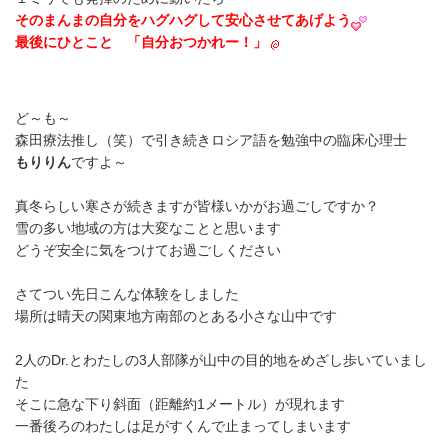
そのまんまの自分をハグハグして安心させてあげよう
最後にひとこと 「自分おつかれー！」
ど～も～
森田療法推し（笑）で引き続きロシア語を勉強中の臨床心理士
もりりん
ですよ～
真冬らしい寒さが続きますが皆様いかがお過ごしですか？
雪の多い地域の方は大変なことと思います
どうぞ安全に気をつけてお過ごしください
さてつい先日こんな体験をしました
場所は晴天の関東地方南部のとある小さな山中です
2人のDr.とわたしの3人部隊が山中の目的地をめざし歩いていまし
た
そこに急な下り斜面（距離約1メートル）が現れます
一番後ろのわたしは足がすくんで止まってしまいます