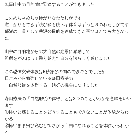
無事山中の目的地に到達することができました
このめちゃめちゃ怖がりなわたしがです
逆上がりもできず跳び箱も跳べず体育はずっと３のわたしがです
部隊の一員として共通の目的を達成できた喜びはとても大きかっ
た！
山中の目的地からの大自然の絶景に感動して
難所をがんばって乗り越えた自分を誇らしく感じました
この恐怖突破体験は5秒ほどの間のできごとでしたが
日ごろから勉強している森田療法の
「自然服従を体得する」絶好の機会になりました
森田療法の「自然服従の体得」とは2つのことがわかる意味をいい
ます
①怖いと感じることをどうすることもできないことが体験からわ
かる
②怖いまま飛び込むと怖さから自由になれることを体験からわか
る