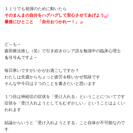
１ミリでも発揮のために動いたら
そのまんまの自分をハグハグして安心させてあげよう
最後にひとこと 「自分おつかれー！」
ど～も～
森田療法推し（笑）で引き続きロシア語を勉強中の臨床心理士
もりりん
ですよ～
毎日寒いですがいかがお過ごしですか？
わたしは先週からちょっと疲労＆軽いかぜ気味です
そんな中今日は２つのことを書きたいと思います
１つ目は神経症の症状を「受け入れる」ということについてです
症状を「受け入れようとしてもむずかしい」ということはよくい
われます
結論からいうと「受け入れようとする」こと自体が不可能なので
す