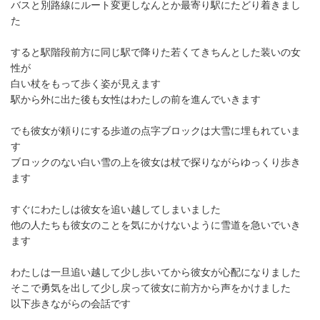
バスと別路線にルート変更しなんとか最寄り駅にたどり着きまし
た
すると駅階段前方に同じ駅で降りた若くてきちんとした装いの女
性が
白い杖をもって歩く姿が見えます
駅から外に出た後も女性はわたしの前を進んでいきます
でも彼女が頼りにする歩道の点字ブロックは大雪に埋もれていま
す
ブロックのない白い雪の上を彼女は杖で探りながらゆっくり歩き
ます
すぐにわたしは彼女を追い越してしまいました
他の人たちも彼女のことを気にかけないように雪道を急いでいき
ます
わたしは一旦追い越して少し歩いてから彼女が心配になりました
そこで勇気を出して少し戻って彼女に前方から声をかけました
以下歩きながらの会話です