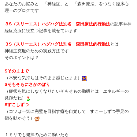
あなたのお悩みと 「神経症」と 「森田療法」をつなぐ臨床心
理士のブログです
３S（スリーエス）ハグハグ法
別名 森田療法的行動法
の記事や神
経症克服に役立つ記事を載せています
３S（スリーエス）ハグハグ法
別名 森田療法的行動法
とは
神経症克服のための実践方法です
そのポイントは？
S
そのままで
（不安な気持ちはそのまま感じたまま）
S
そもそもにさかのぼり
（症状を気にしなくなりたいそもそもの動機とは エネルギーの
発揮だね）
S
すこしずつ
（コツは一気に完璧を目指す癖を自覚して すこーしずつ手足の
指を動かそう）
１ミリでも発揮のために動いたら