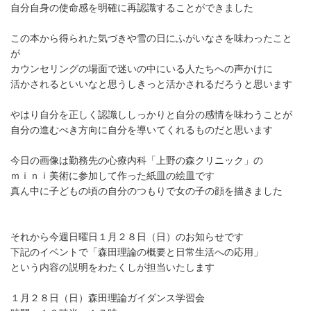
自分自身の使命感を明確に再認識することができました
この本から得られた気づきや雪の日にふがいなさを味わったこと
が
カウンセリングの場面で迷いの中にいる人たちへの声かけに
活かされるといいなと思うしきっと活かされるだろうと思います
やはり自分を正しく認識ししっかりと自分の感情を味わうことが
自分の進むべき方向に自分を導いてくれるものだと思います
今日の画像は勤務先の心療内科「上野の森クリニック」の
ｍｉｎｉ美術に参加して作った紙皿の絵皿です
真ん中に子どもの頃の自分のつもりで女の子の顔を描きました
それから今週日曜日１月２８日（日）のお知らせです
下記のイベントで「森田理論の概要と日常生活への応用」
という内容の説明をわたくしが担当いたします
１月２８日（日）森田理論ガイダンス学習会