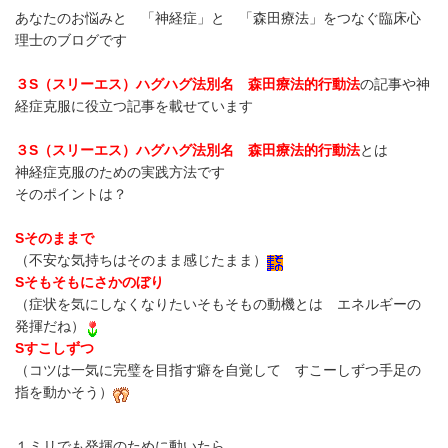
あなたのお悩みと 「神経症」と 「森田療法」をつなぐ臨床心
理士のブログです
３S（スリーエス）ハグハグ法
別名 森田療法的行動法
の記事や神
経症克服に役立つ記事を載せています
３S（スリーエス）ハグハグ法
別名 森田療法的行動法
とは
神経症克服のための実践方法です
そのポイントは？
S
そのままで
（不安な気持ちはそのまま感じたまま）
S
そもそもにさかのぼり
（症状を気にしなくなりたいそもそもの動機とは エネルギーの
発揮だね）
S
すこしずつ
（コツは一気に完璧を目指す癖を自覚して すこーしずつ手足の
指を動かそう）
１ミリでも発揮のために動いたら