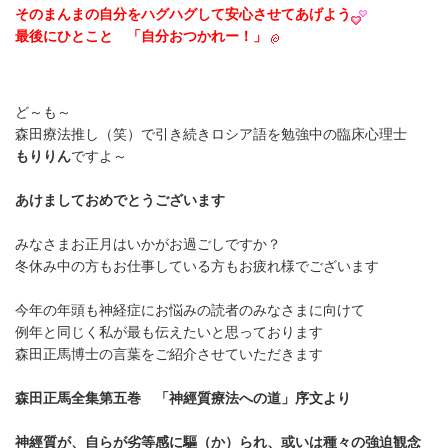
そのまんまの自分をハグハグして安心させてあげよう
最後にひとこと 「自分おつかれー！」
ど～も～
森田療法推し（笑）で引き続きロシア語を勉強中の臨床心理士
もりりん
ですよ～
あけましておめでとうございます
みなさまお正月はいかがお過ごしですか？
冬休み中の方もお仕事している方もお疲れ様でございます
今年の年頭も神経症にお悩みの読者のみなさまに向けて
例年と同じく私が最も伝えたいと思っております
森田正馬博士の言葉をご紹介させていただきます
森田正馬全集第五巻 「神經質療法への道」序文より
神經質が、自らが劣等感に驅（か）られ、或いは種々の強迫観念