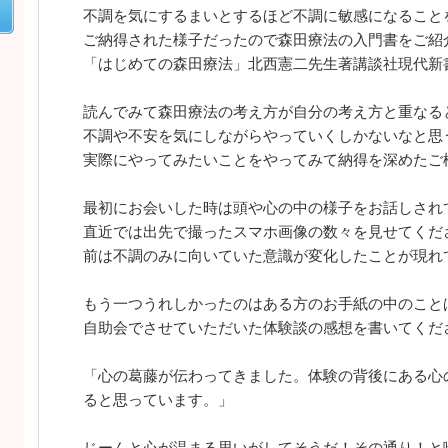
不調を気にするまいとするほど不調に敏感になること
ご納得された様子だったので森田療法の入門書をご紹
「はじめての森田療法」北西憲二先生著講談社現代新
読んでみて森田療法の考え方が自分の考え方と重なる
不調や不安を気にしながらやっていくしかないなと思
実際にやってみたいことをやってみて納得を深めたご
最初にお会いした時は頭や心の中の様子をお話しされ
直近では出先で撮ったスマホ画像の数々を見せてくだ
前は不調のみに向いていた意識が変化したことが現れ
もう一つうれしかったのはある方のお手紙の中のこと
自助会でさせていただいた体験談の感想を書いてくだ
「心の葛藤が伝わってきました。体験の背後にある心
ると思っています。」
じーんと心が温まる思いがしてそうだ！その通り！と