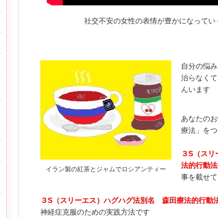
社交不安の女性の表情が豊かになっていく
自分の悩み
治らなくて
んいます
あなたのお
療法」をつ
３S（スリ
法的行動法
イラン製の紅茶とジャムでロシアンティー
事を載せて
３S（スリーエス）ハグハグ法
別名 森田療法的行動
神経症克服のための実践方法です