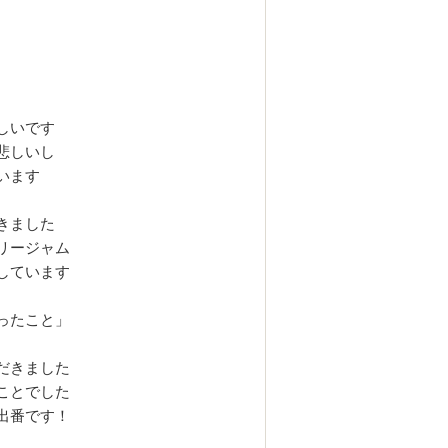
しいです
悲しいし
います
きました
リージャム
しています
ったこと」
だきました
ことでした
出番です！