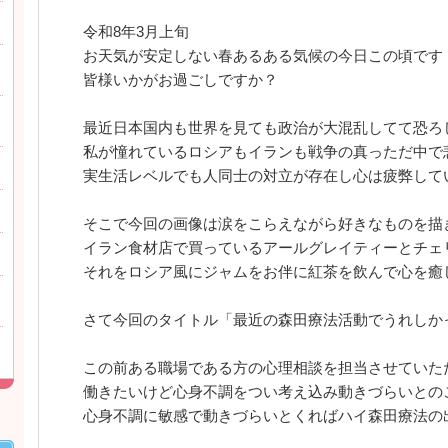
令和8年3月上旬
お天気が安定しない春あるある気候の今日この頃です
皆様いかがお過ごしですか？
最近日本国内も世界を見ても政治が大混乱してて恐ろ
私が憧れているロシアもイランも戦争の真っただ中で
実生活レベルでも人同士の対立が存在し心は疲弊して
そこで今回の画像は涙をこらえながら好きなものを描
イラン食材店で買っているアールグレイティーとチェ
それをロシア風にジャムをお伴に紅茶を飲んで心を癒
さて今回のタイトル「最近の森田療法活動でうれしか
この前ある職場である方の心理相談を担当させていた
働きたいけど心身不調をつい考え込み動きづらいとの
心身不調に敏感で動きづらいとくればハイ森田療法の