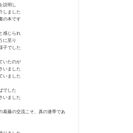
を説明し
介しました
書の本です
と感じられ
うに至り
様子でした
ていたのが
さいました
ていました
ばでした
さいました
の葛藤の交流こそ、真の連帯であ
唸りました