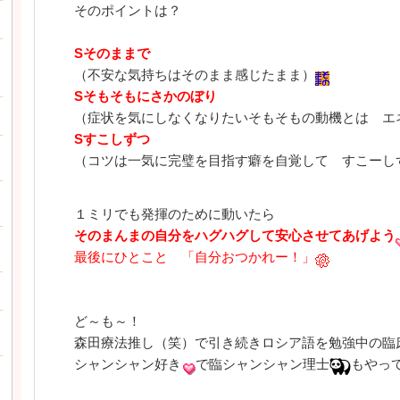
そのポイントは？
S
そのままで
（不安な気持ちはそのまま感じたまま）
S
そもそもにさかのぼり
（症状を気にしなくなりたいそもそもの動機とは エ
S
すこしずつ
（コツは一気に完璧を目指す癖を自覚して すこーし
１ミリでも発揮のために動いたら
そのまんまの自分をハグハグして安心させてあげよう
最後にひとこと 「自分おつかれー！」
ど～も～！
森田療法推し（笑）で引き続きロシア語を勉強中の臨
シャンシャン好き
で臨シャンシャン理士
もやっ