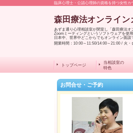
臨床心理士・公認心理師の資格を持つ女性カ
森田療法オンライン
あずま通り心理相談室が閉室し「森田療法オ
Zoomミーティングというソフトウェアを使
日本中、世界中どこからでもオンライン面談
開業時間：10:00～11:50/14:00～21:0
当相談室の
トップページ
特色
お問合せ・ご予約