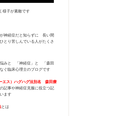
様子が素敵です
が神経症だと知らずに 長い間
ひとり苦しんでいる人がたくさ
悩みと 「神経症」と 「森田
なぐ臨床心理士のブログです
ーエス）ハグハグ法
別名 森田療
の記事や神経症克服に役立つ記
います
法
とは