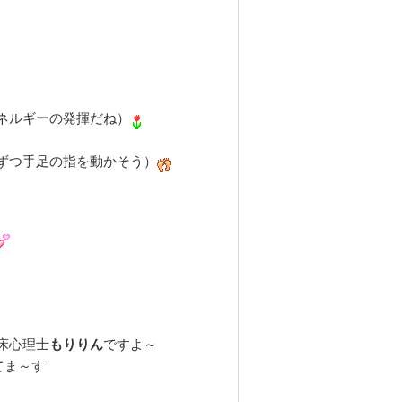
ネルギーの発揮だね）
ずつ手足の指を動かそう）
床心理士
もりりん
ですよ～
てま～す